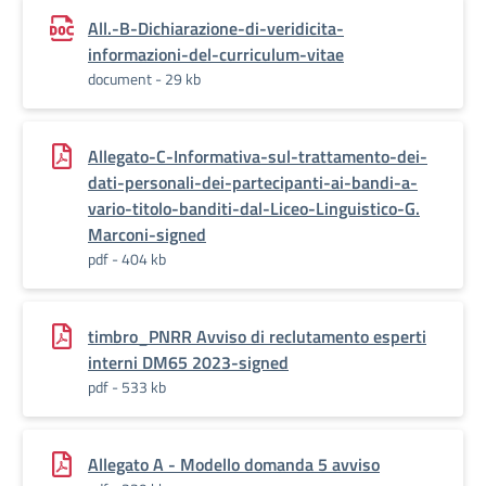
All.-B-Dichiarazione-di-veridicita-
informazioni-del-curriculum-vitae
document - 29 kb
Allegato-C-Informativa-sul-trattamento-dei-
dati-personali-dei-partecipanti-ai-bandi-a-
vario-titolo-banditi-dal-Liceo-Linguistico-G.
Marconi-signed
pdf - 404 kb
timbro_PNRR Avviso di reclutamento esperti
interni DM65 2023-signed
pdf - 533 kb
Allegato A - Modello domanda 5 avviso