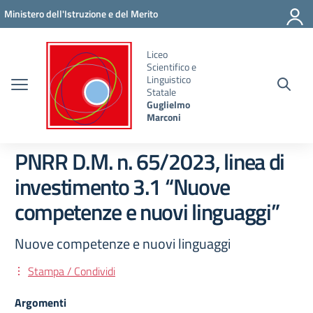
Vai ai contenuti
Vai al menu di navigazione
Vai al footer
Ministero dell'Istruzione e del Merito
Liceo
Scientifico e
Linguistico
Statale
Guglielmo
Marconi
PNRR D.M. n. 65/2023, linea di
investimento 3.1 “Nuove
competenze e nuovi linguaggi”
Nuove competenze e nuovi linguaggi
Stampa / Condividi
Argomenti