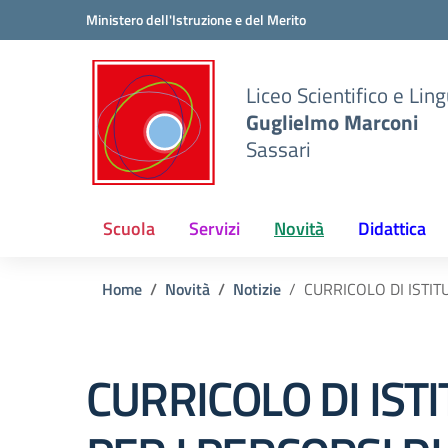
Vai ai contenuti
Vai al menu di navigazione
Vai al footer
Ministero dell'Istruzione e del Merito
Liceo Scientifico e Ling
Guglielmo Marconi
Sassari
Scuola
Servizi
Novità
Didattica
Home
Novità
Notizie
CURRICOLO DI ISTI
CURRICOLO DI IST