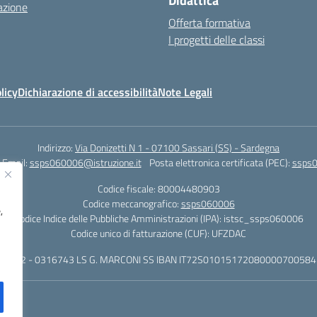
Didattica
azione
Offerta formativa
I progetti delle classi
licy
Dichiarazione di accessibilità
Note Legali
Indirizzo:
Via Donizetti N 1 - 07100 Sassari (SS) - Sardegna
Email:
ssps060006@istruzione.it
Posta elettronica certificata (PEC):
ssps0
Codice fiscale: 80004480903
Codice meccanografico:
ssps060006
,
Codice Indice delle Pubbliche Amministrazioni (IPA): istsc_ssps060006
Codice unico di fatturazione (CUF): UFZDAC
 - 522 - 0316743 LS G. MARCONI SS IBAN IT72S0101517208000070058