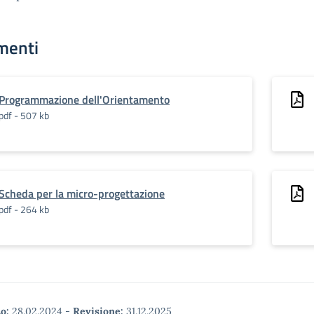
menti
Programmazione dell'Orientamento
pdf - 507 kb
Scheda per la micro-progettazione
pdf - 264 kb
o:
28.02.2024
-
Revisione:
31.12.2025