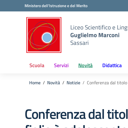
Vai ai contenuti
Vai al menu di navigazione
Vai al footer
Ministero dell'Istruzione e del Merito
Liceo Scientifico e Ling
Guglielmo Marconi
Sassari
Scuola
Servizi
Novità
Didattica
Home
Novità
Notizie
Conferenza dal titolo
Conferenza dal tito