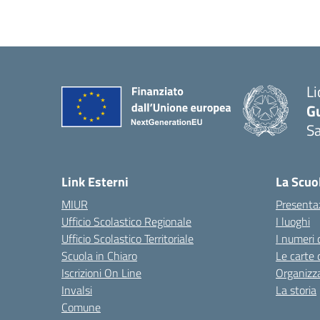
Li
G
Sa
Link Esterni
La Scuo
MIUR
Presenta
Ufficio Scolastico Regionale
I luoghi
Ufficio Scolastico Territoriale
I numeri 
Scuola in Chiaro
Le carte 
Iscrizioni On Line
Organizz
Invalsi
La storia
Comune