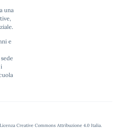
za una
tive,
ziale.
nni e
a sede
i
scuola
o Licenza Creative Commons Attribuzione 4.0 Italia.