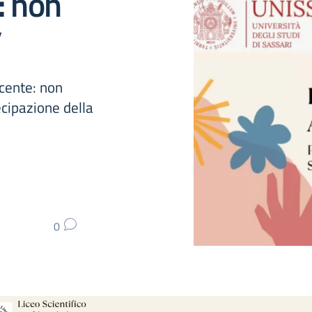
: non
”
scente: non
ecipazione della
0