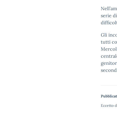
Nell’am
serie d
diffico
Gli inc
tutti c
Mercole
central
genitor
seconda
Pubblicat
Eccetto d