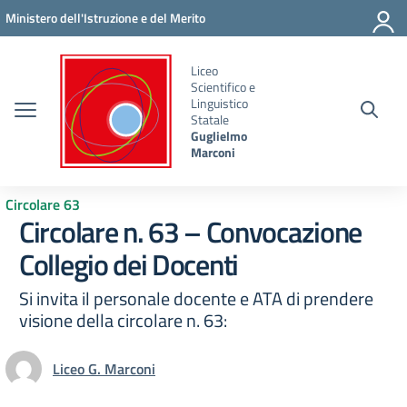
Vai ai contenuti
Vai al menu di navigazione
Vai al footer
Ministero dell'Istruzione e del Merito
Liceo
Scientifico e
Linguistico
Statale
Guglielmo
Marconi
Circolare 63
Circolare n. 63 – Convocazione
Collegio dei Docenti
Si invita il personale docente e ATA di prendere
visione della circolare n. 63:
Liceo G. Marconi