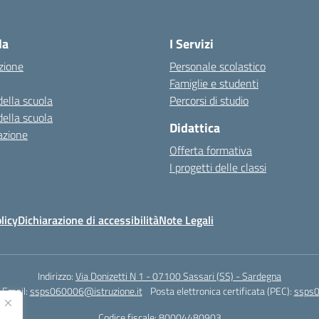
la
I Servizi
zione
Personale scolastico
Famiglie e studenti
della scuola
Percorsi di studio
della scuola
Didattica
azione
Offerta formativa
I progetti delle classi
licy
Dichiarazione di accessibilità
Note Legali
Indirizzo:
Via Donizetti N 1 - 07100 Sassari (SS) - Sardegna
Email:
ssps060006@istruzione.it
Posta elettronica certificata (PEC):
ssps0
Codice fiscale: 80004480903