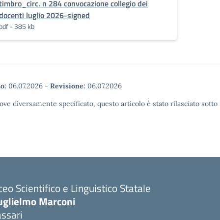
timbro_circ. n 284 convocazione collegio dei
docenti luglio 2026-signed
pdf - 385 kb
o:
06.07.2026
-
Revisione:
06.07.2026
ove diversamente specificato, questo articolo è stato rilasciato sott
ceo Scientifico e Linguistico Statale
uglielmo Marconi
ssari