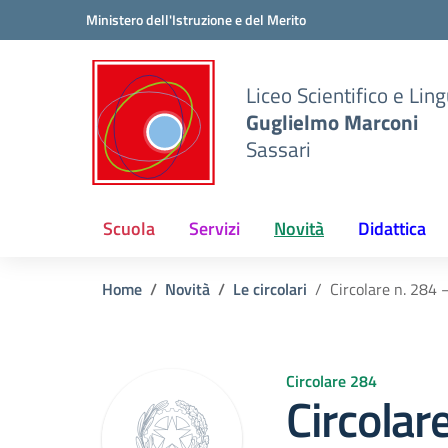
Vai ai contenuti
Vai al menu di navigazione
Vai al footer
Ministero dell'Istruzione e del Merito
Liceo Scientifico e Ling
Guglielmo Marconi
Sassari
Scuola
Servizi
Novità
Didattica
Home
Novità
Le circolari
Circolare n. 284 
Circolare 284
Circolar