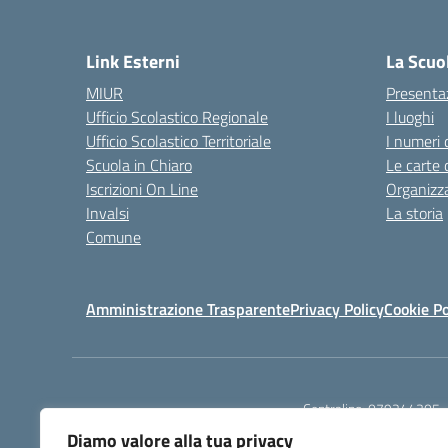
Link Esterni
La Scuo
MIUR
Presenta
Ufficio Scolastico Regionale
I luoghi
Ufficio Scolastico Territoriale
I numeri 
Scuola in Chiaro
Le carte 
Iscrizioni On Line
Organizz
Invalsi
La storia
Comune
Amministrazione Trasparente
Privacy Policy
Cookie Po
Centralino:
079244305
Diamo valore alla tua privacy