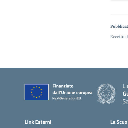
Pubblicat
Eccetto d
Li
G
Sa
Link Esterni
La Scuo