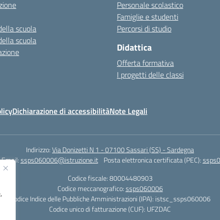
zione
Personale scolastico
Famiglie e studenti
della scuola
Percorsi di studio
della scuola
Didattica
azione
Offerta formativa
I progetti delle classi
licy
Dichiarazione di accessibilità
Note Legali
Indirizzo:
Via Donizetti N 1 - 07100 Sassari (SS) - Sardegna
Email:
ssps060006@istruzione.it
Posta elettronica certificata (PEC):
ssps0
Codice fiscale: 80004480903
Codice meccanografico:
ssps060006
,
Codice Indice delle Pubbliche Amministrazioni (IPA): istsc_ssps060006
Codice unico di fatturazione (CUF): UFZDAC