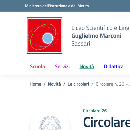
Vai ai contenuti
Vai al menu di navigazione
Vai al footer
Ministero dell'Istruzione e del Merito
Liceo Scientifico e Ling
Guglielmo Marconi
Sassari
Scuola
Servizi
Novità
Didattica
Home
Novità
Le circolari
Circolare n. 26 
Circolare 26
Circolar