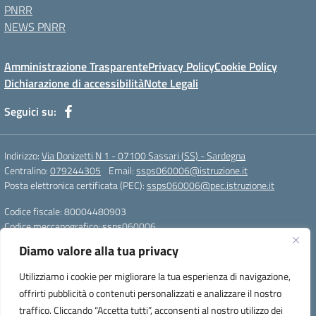
PNRR
NEWS PNRR
Amministrazione Trasparente
Privacy Policy
Cookie Policy
Dichiarazione di accessibilità
Note Legali
Seguici su:
Indirizzo:
Via Donizetti N 1 - 07100 Sassari (SS) - Sardegna
Centralino:
079244305
Email:
ssps060006@istruzione.it
Posta elettronica certificata (PEC):
ssps060006@pec.istruzione.it
Codice fiscale: 80004480903
Codice meccanografico:
ssps060006
Codice Indice delle Pubbliche Amministrazioni (IPA): istsc_ssps060006
Diamo valore alla tua privacy
Codice unico di fatturazione (CUF): UFZDAC
Utilizziamo i cookie per migliorare la tua esperienza di navigazione,
TU - 522 - 0316743 LS G. MARCONI SS IBAN
offrirti pubblicità o contenuti personalizzati e analizzare il nostro
IT72S0101517208000070058412
traffico. Cliccando “Accetta tutti”, acconsenti al nostro utilizzo dei