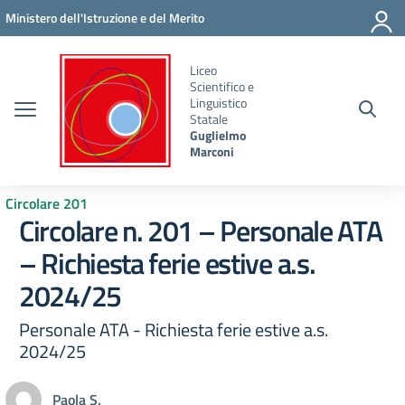
Vai ai contenuti
Vai al menu di navigazione
Vai al footer
Ministero dell'Istruzione e del Merito
Liceo
Scientifico e
Linguistico
Statale
Guglielmo
Marconi
Circolare 201
Circolare n. 201 – Personale ATA
– Richiesta ferie estive a.s.
2024/25
Personale ATA - Richiesta ferie estive a.s.
2024/25
Paola S.