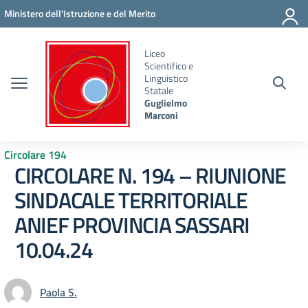
Vai ai contenuti
Vai al menu di navigazione
Vai al footer
Ministero dell'Istruzione e del Merito
Liceo
Scientifico e
Linguistico
Statale
Guglielmo
Marconi
Circolare 194
CIRCOLARE N. 194 – RIUNIONE
SINDACALE TERRITORIALE
ANIEF PROVINCIA SASSARI
10.04.24
Paola S.