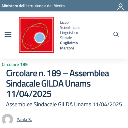
Vai ai contenuti
Vai al menu di navigazione
Vai al footer
Ministero dell'Istruzione e del Merito
Liceo
Scientifico e
Linguistico
Statale
Guglielmo
Marconi
Circolare 189
Circolare n. 189 – Assemblea
Sindacale GILDA Unams
11/04/2025
Assemblea Sindacale GILDA Unams 11/04/2025
Paola S.