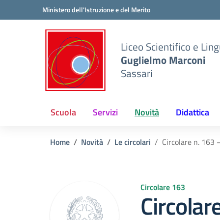
Vai ai contenuti
Vai al menu di navigazione
Vai al footer
Ministero dell'Istruzione e del Merito
Liceo Scientifico e Ling
Guglielmo Marconi
Sassari
Scuola
Servizi
Novità
Didattica
Home
Novità
Le circolari
Circolare n. 163
Circolare 163
Circolar