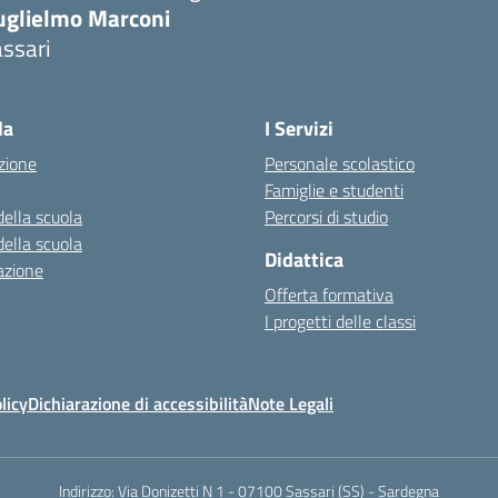
uglielmo Marconi
ssari
la
I Servizi
zione
Personale scolastico
Famiglie e studenti
della scuola
Percorsi di studio
della scuola
Didattica
azione
Offerta formativa
I progetti delle classi
licy
Dichiarazione di accessibilità
Note Legali
Indirizzo:
Via Donizetti N 1 - 07100 Sassari (SS) - Sardegna