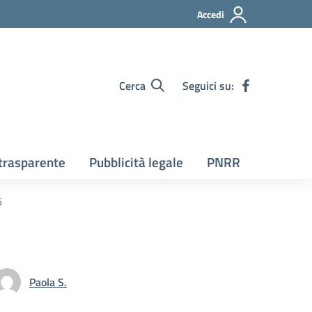
Accedi
Cerca
Seguici su:
trasparente
Pubblicità legale
PNRR
6
Paola S.