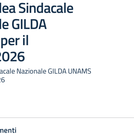
ea Sindacale
le GILDA
er il
2026
acale Nazionale GILDA UNAMS
26
menti