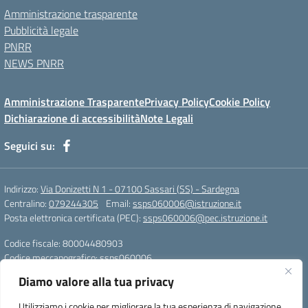
Amministrazione trasparente
Pubblicità legale
PNRR
NEWS PNRR
Amministrazione Trasparente
Privacy Policy
Cookie Policy
Dichiarazione di accessibilità
Note Legali
Seguici su:
Indirizzo:
Via Donizetti N 1 - 07100 Sassari (SS) - Sardegna
Centralino:
079244305
Email:
ssps060006@istruzione.it
Posta elettronica certificata (PEC):
ssps060006@pec.istruzione.it
Codice fiscale: 80004480903
Codice meccanografico:
ssps060006
Codice Indice delle Pubbliche Amministrazioni (IPA): istsc_ssps060006
Diamo valore alla tua privacy
Codice unico di fatturazione (CUF): UFZDAC
Utilizziamo i cookie per migliorare la tua esperienza di navigazione,