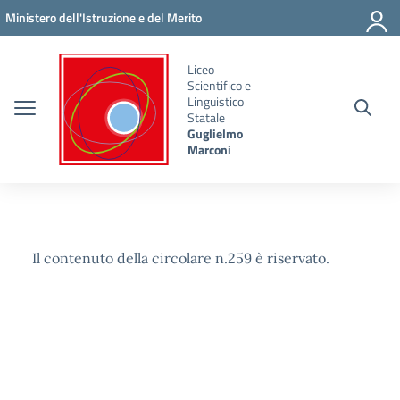
Vai ai contenuti
Vai al menu di navigazione
Vai al footer
Ministero dell'Istruzione e del Merito
Liceo
Scientifico e
Linguistico
Statale
Guglielmo
Marconi
Il contenuto della circolare n.259 è riservato.