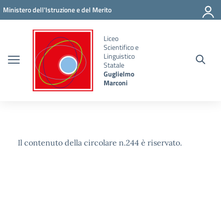
Vai ai contenuti
Vai al menu di navigazione
Vai al footer
Ministero dell'Istruzione e del Merito
Liceo
Scientifico e
Linguistico
Statale
Guglielmo
Marconi
Il contenuto della circolare n.244 è riservato.