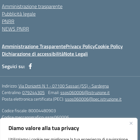
Amministrazione trasparente
Pubblicità legale
PNRR
NEWS PNRR
Amministrazione Trasparente
Privacy Policy
Cookie Policy
Dichiarazione di accessibilità
Note Legali
Seguici su:
Indirizzo:
Via Donizetti N 1 - 07100 Sassari (SS) - Sardegna
Centralino:
079244305
Email:
ssps060006@istruzione.it
Posta elettronica certificata (PEC):
ssps060006@pec.istruzione.it
Codice fiscale: 80004480903
Codice meccanografico:
ssps060006
Codice Indice delle Pubbliche Amministrazioni (IPA): istsc_ssps060006
Diamo valore alla tua privacy
Codice unico di fatturazione (CUF): UFZDAC
Utilizziamo i cookie per migliorare la tua esperienza di navigazione,