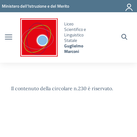
Vai ai contenuti
Vai al menu di navigazione
Vai al footer
Ministero dell'Istruzione e del Merito
Liceo
Scientifico e
Linguistico
Statale
Guglielmo
Marconi
Il contenuto della circolare n.230 è riservato.