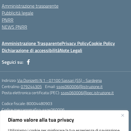
Amministrazione trasparente
Pubblicità legale
PNRR
NEWS PNRR
Amministrazione Trasparente
Privacy Policy
Cookie Policy
Dichiarazione di accessibilità
Note Legali
Seguici su:
Indirizzo:
Via Donizetti N 1 - 07100 Sassari (SS) - Sardegna
Centralino:
079244305
Email:
ssps060006@istruzione.it
Posta elettronica certificata (PEC):
ssps060006@pec.istruzione.it
Codice fiscale: 80004480903
Codice meccanografico:
ssps060006
Codice Indice delle Pubbliche Amministrazioni (IPA): istsc_ssps060006
Diamo valore alla tua privacy
Codice unico di fatturazione (CUF): UFZDAC
Utilizziamo i cookie per migliorare la tua esperienza di navigazione,