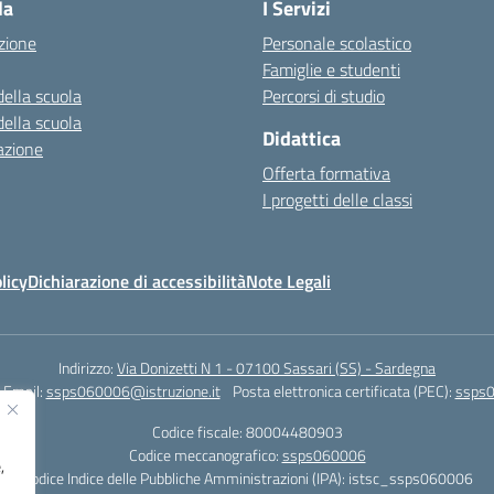
la
I Servizi
zione
Personale scolastico
Famiglie e studenti
della scuola
Percorsi di studio
della scuola
Didattica
azione
Offerta formativa
I progetti delle classi
licy
Dichiarazione di accessibilità
Note Legali
Indirizzo:
Via Donizetti N 1 - 07100 Sassari (SS) - Sardegna
Email:
ssps060006@istruzione.it
Posta elettronica certificata (PEC):
ssps0
Codice fiscale: 80004480903
Codice meccanografico:
ssps060006
,
Codice Indice delle Pubbliche Amministrazioni (IPA): istsc_ssps060006