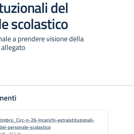
tuzionali del
e scolastico
onale a prendere visione della
n allegato
menti
timbro_Circ-n-26-Incarichi-extraistituzionali-
del-personale-scolastico
pdf - 153 kb