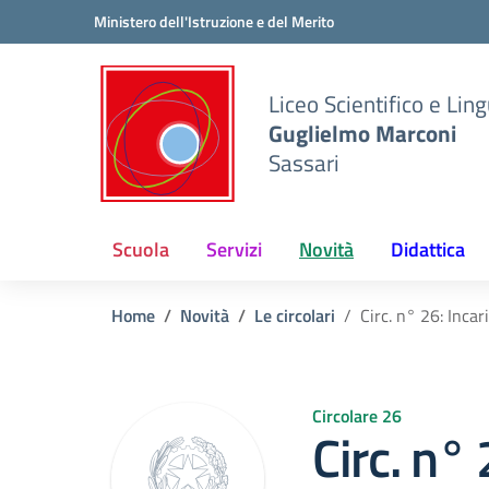
Vai ai contenuti
Vai al menu di navigazione
Vai al footer
Ministero dell'Istruzione e del Merito
Liceo Scientifico e Ling
Guglielmo Marconi
Sassari
Scuola
Servizi
Novità
Didattica
Home
Novità
Le circolari
Circ. n° 26: Incar
Circolare 26
Circ. n° 