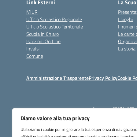
Link Esterni
La Scuo
MIUR
Presenta
Ufficio Scolastico Regionale
I luoghi
Ufficio Scolastico Territoriale
I numeri 
Scuola in Chiaro
Le carte 
Iscrizioni On Line
Organizz
Invalsi
La storia
Comune
Amministrazione Trasparente
Privacy Policy
Cookie Po
Centralino:
079244305
Diamo valore alla tua privacy
Utilizziamo i cookie per migliorare la tua esperienza di navigazione
offrirti pubblicità o contenuti personalizzati e analizzare il nostro