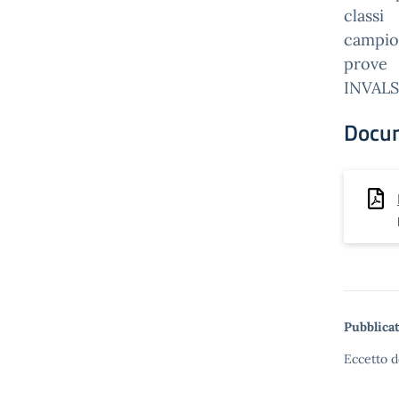
classi
campion
prove
INVALS
Docu
Pubblicat
Eccetto d