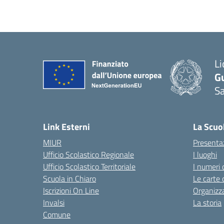
Li
G
Sa
Link Esterni
La Scuo
MIUR
Presenta
Ufficio Scolastico Regionale
I luoghi
Ufficio Scolastico Territoriale
I numeri 
Scuola in Chiaro
Le carte 
Iscrizioni On Line
Organizz
Invalsi
La storia
Comune