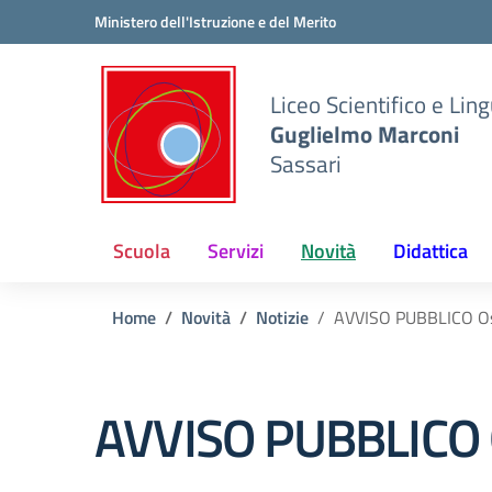
Vai ai contenuti
Vai al menu di navigazione
Vai al footer
Ministero dell'Istruzione e del Merito
Liceo Scientifico e Ling
Guglielmo Marconi
Sassari
Scuola
Servizi
Novità
Didattica
Home
Novità
Notizie
AVVISO PUBBLICO Oss
AVVISO PUBBLICO O