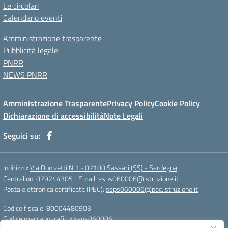
Le circolari
Calendario eventi
Amministrazione trasparente
Pubblicità legale
PNRR
NEWS PNRR
Amministrazione Trasparente
Privacy Policy
Cookie Policy
Dichiarazione di accessibilità
Note Legali
Seguici su:
Indirizzo:
Via Donizetti N 1 - 07100 Sassari (SS) - Sardegna
Centralino:
079244305
Email:
ssps060006@istruzione.it
Posta elettronica certificata (PEC):
ssps060006@pec.istruzione.it
Codice fiscale: 80004480903
Codice meccanografico:
ssps060006