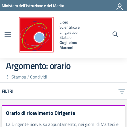
Vai ai contenuti
Vai al menu di navigazione
Vai al footer
Ministero dell'Istruzione e del Merito
Liceo
Scientifico e
Linguistico
Statale
Guglielmo
Marconi
Argomento: orario
Stampa / Condividi
FILTRI
Orario di ricevimento Dirigente
La Dirigente riceve, su appuntamento, nei giorni di Martedì e