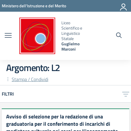
Vai ai contenuti
Vai al menu di navigazione
Vai al footer
Ministero dell'Istruzione e del Merito
Liceo
Scientifico e
Linguistico
Statale
Guglielmo
Marconi
Argomento: L2
Stampa / Condividi
FILTRI
Avviso di selezione per la redazione di una
graduatoria per il conferimento di incarichi di