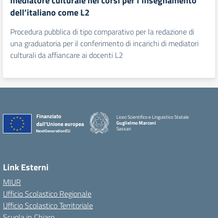
mediatore culturale nei corsi per l’insegnamento
dell’italiano come L2
Procedura pubblica di tipo comparativo per la redazione di
una graduatoria per il conferimento di incarichi di mediatori
culturali da affiancare ai docenti L2
Liceo Scientifico e Linguistico Statale
Guglielmo Marconi
Sassari
Link Esterni
MIUR
Ufficio Scolastico Regionale
Ufficio Scolastico Territoriale
Scuola in Chiaro